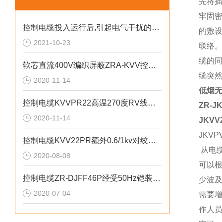
先将
牢固
控制电缆投入运行后,引起电气干扰的主要原因有
的敷
2021-10-23
联络
缆的
软芯直流400V编织屏蔽ZRA-KVV控制电缆
缆突
2020-11-14
低烟无
控制电缆KVVPR22高温270度RV线绞合
ZR-J
2020-11-14
JKVV
JKVP
控制电缆KVV22PR额外0.6/1kv对绞对屏
从电
2020-08-08
可以
控制电缆ZR-DJFF46P经受50Hz铠装导体
少波及
2020-07-04
需要
作人