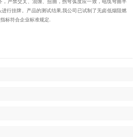
齐，严禁交叉、混缠、扭曲，拐弯弧度应一致，电缆弯曲半
进行挂牌。产品的测试结果,我公司已试制了无卤低烟阻燃
指标符合企业标准规定.