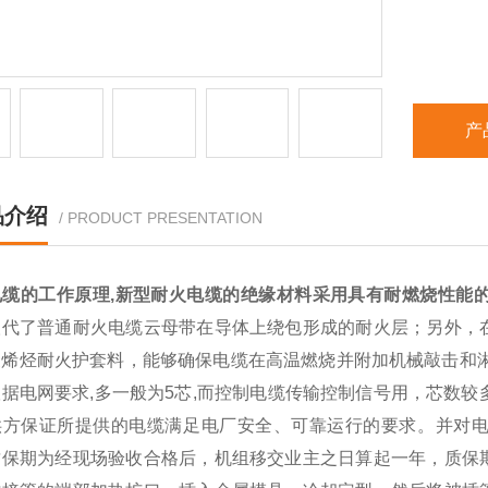
产
品介绍
/ PRODUCT PRESENTATION
电缆的工作原理,新型耐火电缆的绝缘材料采用具有耐燃烧性能
取代了普通耐火电缆云母带在导体上绕包形成的耐火层；另外，
聚烯烃耐火护套料，能够确保电缆在高温燃烧并附加机械敲击和淋
据电网要求,多一般为5芯,而控制电缆传输控制信号用，芯数较
供方保证所提供的电缆满足电厂安全、可靠运行的要求。并对
质保期为经现场验收合格后，机组移交业主之日算起一年，质保