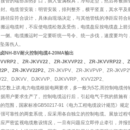
插接管的端部加热扩口，插入金属模具，冷却定型，然后将被插
密封。电缆管安装：明管安装，排列整齐，横平竖直，其水平及
设路径应符合设计，具体由现场决定，与其他管线的净距应符合
。搬运电缆时，不应使电缆松散及受伤，电缆盘应按电缆盘上箭
同一侧。电缆搬运时一定要听统一号令、统一步伐，速度要均匀
然坠落伤人。
卤NH-BV耐火控制电缆4-20MA输出
KVVRP2、ZR-JKVV22、ZR-JKVVP22、ZR-JKVVRP22、Z
22P、ZR-JKVV22P2、
ZR-JKVPV、ZR-JKVPVP、ZR-JKVP
V22、DJKVV、DJKVVP、DJKVVRP、KVV22P2、
缆芯数上讲,电力电缆根据电网要求，多一般为5芯,而控制电缆传
根据用户要求生产了。控制电缆运行后，引起电气干扰的措施有
的范围，国家标准GB50217-91《电力工程电缆设计规范》
增强可靠性的两套系统，应采用各自独立的控制电缆。展放过程
员应严密监视电缆敷设情况，一旦有问题应立即停止牵引，并报