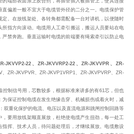
管的端部表面涂上胶合剂，将插管插入被插管上，使其连接
垂直偏差一般不宜大于电缆管外径的二分之一。电缆保护管
规定。在放线架处、各转角都需配备一台对讲机，以便随时
头所指方向滚动。电缆用人工牵引搬运，搬运人员要站在电
，严禁奔跑。垂直运输时电缆的前端要有绳索牵引以防止电
R-JKVVP2-22、ZR-JKVVRP2-22、ZR-JKVVPR、ZR-
2V、ZR-JKVPVR、ZR-JKVP1VRP1、ZR-JKVPVRP、ZR-
输控制信号用，芯数较多，根据标准来讲多的有61芯，但也
：为保证控制电缆在发生绝缘击穿、机械损伤或着火时，减
规定：双重化保护的电流、电压以及直流电源和跳闸控制回路等
中，要用放线架顺直展放，杜绝使电缆产生扭劲，每一处工
告指挥、技术人员，待问题处理后，才继续展放。电缆敷设