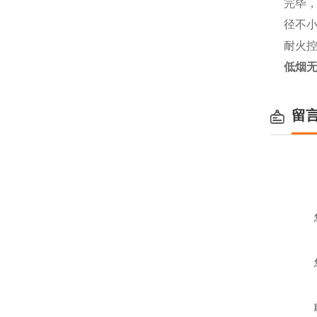
完毕
径不
耐火
低烟无
留