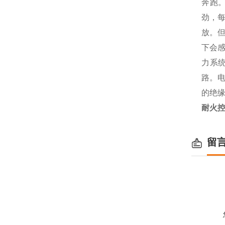
奔跑
劲，
放。
下会
力系
路。电
的绝
耐火控
留