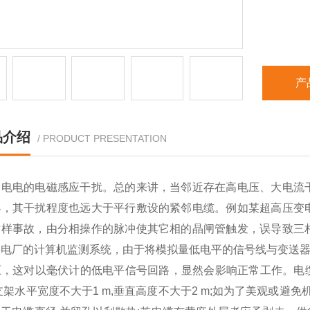
产
品介绍
/ PRODUCT PRESENTATION
通电电的电磁感应干扰。总的来讲，当邻近存在高电压、大电流
小，其干扰程度也远大于平行敷设的紧邻电缆。例如某超高压变
这样事故，由分相操作的脉冲使其它相的晶闸管触发，误导致三
某电厂的计算机监测系统，由于将模拟量低电平的信号线与变送器
，这对以毫伏计的低电平信号回路，显然会影响正常工作。电缆出
支架水平宽度不大于1 m,垂直高度不大于2 m;如为了美观或避