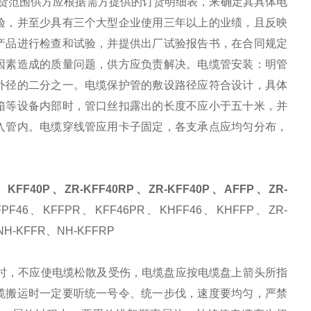
货范围供方应根据需方提供的订货明细表，来确定其具体电
验，并至少具有三个大型企业使用三年以上的业绩，且反映
产品进行检查和试验，并提供出厂试验报告书，在合同规定
因素造成的质量问题，供方应负责解决。
电缆管安装：明管
外径的二分之一。电缆保护管的敷设路径应符合设计，具体
箱等设备内部时，管口丝扣露出的长度不应小于五十米，并
入管内。电缆穿线管应用卡子固定，各支承点应均匀分布，
0、KFF40P、ZR-KFF40RP、ZR-KFF40P、AFFP、ZR-
PF46、KFFPR、KFF46PR、KHFF46、KHFFP、ZR-
NH-KFFR、NH-KFFRP
时，不应使电缆松散及受伤，电缆盘应按电缆盘上箭头所指
缆搬运时一定要听统一号令、统一步伐，速度要均匀，严禁