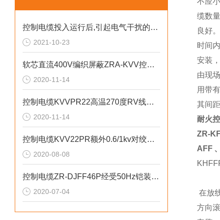
不应小
缆数
控制电缆投入运行后,引起电气干扰的主要原因有
良好
2021-10-23
时间
安装
软芯直流400V编织屏蔽ZRA-KVV控制电缆
由现
2020-11-14
用带
控制电缆KVVPR22高温270度RV线绞合
其间
2020-11-14
耐火控
ZR-K
控制电缆KVV22PR额外0.6/1kv对绞对屏
AFF、
2020-08-08
KHFF
控制电缆ZR-DJFF46P经受50Hz铠装导体
2020-07-04
在放
方向