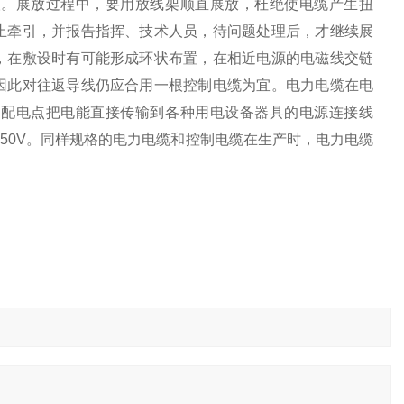
人。展放过程中，要用放线架顺直展放，杜绝使电缆产生扭
止牵引，并报告指挥、技术人员，待问题处理后，才继续展
，在敷设时有可能形成环状布置，在相近电源的电磁线交链
因此对往返导线仍应合用一根控制电缆为宜。电力电缆在电
的配电点把电能直接传输到各种用电设备器具的电源连接线
0/750V。同样规格的电力电缆和控制电缆在生产时，电力电缆