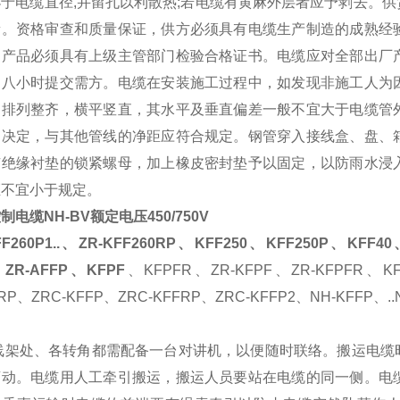
于电缆直径,并留孔以利散热;若电缆有黄麻外层者应予剥去。
供
量。资格审查和质量保证，供方必须具有电缆生产制造的成熟经
。产品必须具有上级主管部门检验合格证书。电缆应对全部出厂
内八小时提交需方。电缆在安装施工过程中，如发现非施工人为
，排列整齐，横平竖直，其水平及垂直偏差一般不宜大于电缆管
场决定，与其他管线的净距应符合规定。钢管穿入接线盒、盘、
有绝缘衬垫的锁紧螺母，加上橡皮密封垫予以固定，以防雨水浸
距不宜小于规定。
制电缆NH-BV额定电压450/750V
FF260P1..、ZR-KFF260RP、KFF250、KFF250P、KFF4
ZR-AFFP、KFPF
、KFPFR、ZR-KFPF、ZR-KFPFR、KF
RP、ZRC-KFFP、ZRC-KFFRP、ZRC-KFFP2、NH-KFFP、..
线架处、各转角都需配备一台对讲机，以便随时联络。搬运电缆
滚动。电缆用人工牵引搬运，搬运人员要站在电缆的同一侧。电