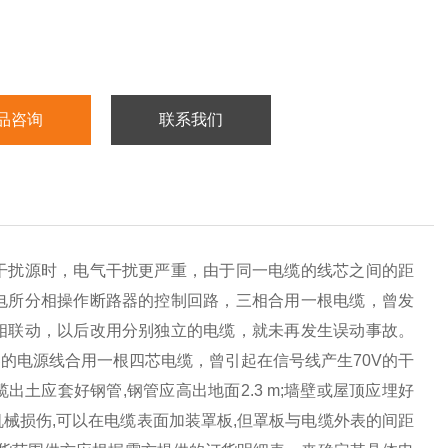
品咨询
联系我们
干扰源时，电气干扰更严重，由于同一电缆的线芯之间的距
电所分相操作断路器的控制回路，三相合用一根电缆，曾发
相联动，以后改用分别独立的电缆，就未再发生误动事故。
的电源线合用一根四芯电缆，曾引起在信号线产生70V的干
土应套好钢管,钢管应高出地面2.3 m;墙壁或屋顶应埋好
免机械损伤,可以在电缆表面加装罩板,但罩板与电缆外表的间距