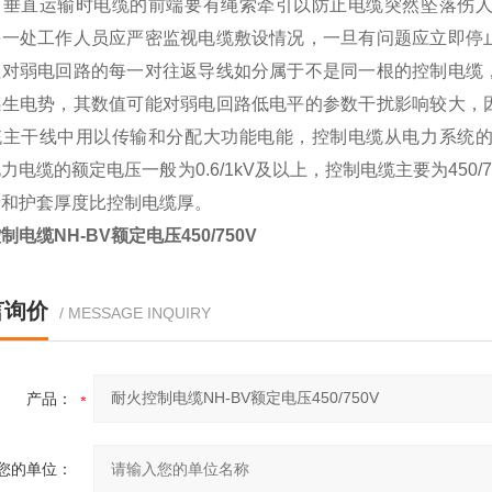
。垂直运输时电缆的前端要有绳索牵引以防止电缆突然坠落伤
每一处工作人员应严密监视电缆敷设情况，一旦有问题应立即停
但对弱电回路的每一对往返导线如分属于不是同一根的控制电缆
感生电势，其数值可能对弱电回路低电平的参数干扰影响较大，
统主干线中用以传输和分配大功能电能，控制电缆从电力系统
力电缆的额定电压一般为0.6/1kV及以上，控制电缆主要为45
缘和护套厚度比控制电缆厚。
制电缆NH-BV额定电压450/750V
言询价
/ MESSAGE INQUIRY
产品：
您的单位：