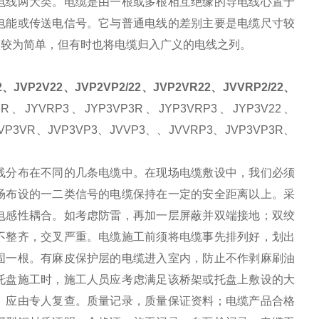
电线两大类。电缆是由一根或多根相互绝缘的导电线心置于
电能或传送电信号。它与普通电线的差别主要是电缆尺寸较
构较为简单，但有时也将电缆归入广义的电线之列。
、JVP2V22、JVP2VP2/22、JVP2VR22、JVVRP2/22、
3R、JYVRP3、JYP3VP3R、JYP3VRP3、JYP3V22、
2、JVP3VR、JVP3VP3、JVVP3、、JVVRP3、JVP3VP3R、
线分布在不同的几条电缆中。在现场电缆敷设中，我们必须
场布设的一二类信号的电缆保持在一定的安全距离以上。采
电感性耦合。如考
虑防雷，再加一层屏蔽并双端接地；双绞
不整齐，交叉严重。电缆施工前须将电缆事先排列好，划出
固一根。有麻皮保护层的电缆进入室内，防止不作剥麻刷油
托盘施工时，施工人员应考虑满足该桥架或托盘上敷设的大
。应由专人复查。质量记录，质量保证资料；电缆产品合格