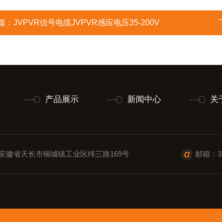
篇：
JVPVR信号电缆JVPVR感应电压35-200V
产品展示
新闻中心
关
安徽省天长市铜城镇工业区纬三路169号
邮箱：35