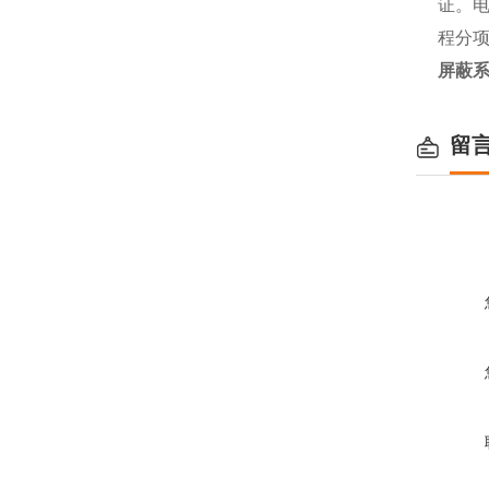
证。
程分
屏蔽系
留