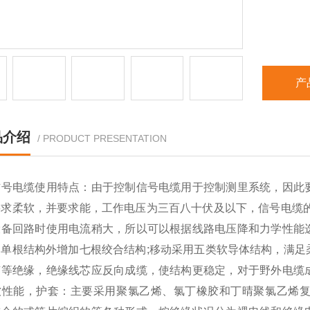
产
品介绍
/ PRODUCT PRESENTATION
信号电缆使用特点：由于控制信号电缆用于控制测里系统，因此
要求柔软，并要求能，工作电压为三百八十伏及以下，信号电缆的
设备回路时使用电流稍大，所以可以根据线路电压降和力学性能
用单根结构外增加七根绞合结构;移动采用五类软导体结构，满足
胶等绝缘，绝缘线芯应反向成缆，使结构更稳定，对于野外电缆
软性能，护套：主要采用聚氯乙烯、氯丁橡胶和丁晴聚氯乙烯