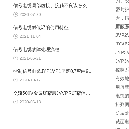
的、
信号电缆局部虚接、接触不良该怎么检测排查？
密封
2026-07-20
大，
屏蔽系
信号电缆耐低温的使用特征
JVP2
2021-11-04
JYVP
信号电缆故障处理流程
JYP3
2021-06-21
JVP3
控制
控制信号电缆JYP1VP1屏蔽0.7弯曲90度
有效
2020-10-17
用屏
交流500V金属屏蔽层JVVPR屏蔽信号电缆
电缆
2020-06-13
排列
防腐
截面