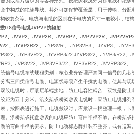
绞合的或箔片编织的等各种形式。按绝缘状况分为裸电线和绝缘
护套中构成的绝缘导线。其外可加保护覆盖层，用于传输、分配
结构较复杂等。电线与电缆的区别在于电线的尺寸一般较小，结
数0.8信号电缆JVPVP抗辐射
VP2、JVVP2、JVVP2R、JVVRP2、JVP2VP2R、JVP2VRP2
2/22、JYVP2R22、
JYP3VR、JYP3VP3、JYVP3、JYVP
VP3/22、JYP3VR22、JYVRP3/22.JYVP3/22、JYVP3/R2
VRP3、JVP3V22、JVP3VP3/22、JVP3VR22、JVVRP3/22、
系统信号电缆布线规程类别：核心业务管理严禁同一信号的几芯
地分离三四类信号电缆、电源线等易产生干扰的电缆，使其与现
蔽双绞电缆时，屏蔽层单端接地，防止电容性耦合，双绞是防止
的绞距为五十分米。
沿支架或桥架敷设电缆时，应防止电缆排列
图表，按图表进行施工。电缆敷设时，应敷设一根整理一根，卡
处理。沿桥架或托盘敷设的电缆应防止弯曲半径不够。在桥架或
电缆的弯曲半径的要求。防止电缆标志牌挂装不整齐，或有遗漏