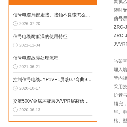
聚氯
装时
信号电缆局部虚接、接触不良该怎么检测排查？
信号屏
2026-07-20
ZRC-
ZRC-
信号电缆耐低温的使用特征
JVVR
2021-11-04
信号电缆故障处理流程
当架
2021-06-21
埋入
管内
控制信号电缆JYP1VP1屏蔽0.7弯曲90度
采用
2020-10-17
护管
交流500V金属屏蔽层JVVPR屏蔽信号电缆
铺完
2020-06-13
毕。
格、