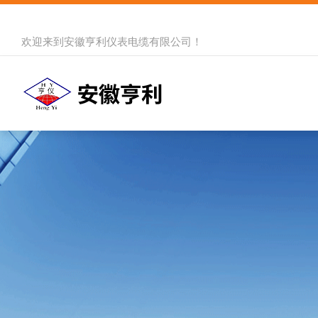
欢迎来到
安徽亨利仪表电缆有限公司
！