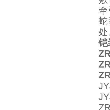
牵
蛇
处
铠
Z
Z
Z
J
J
ZR