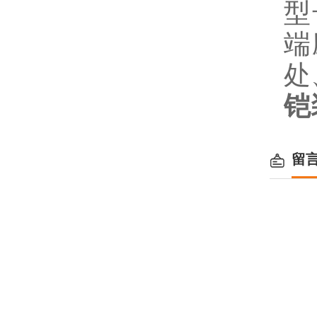
型
端
处
铠
留