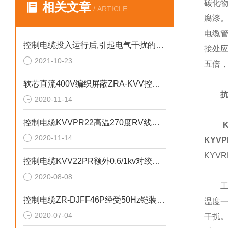
碳化
相关文章
/ ARTICLE
腐漆
电缆
控制电缆投入运行后,引起电气干扰的主要原因有
接处
2021-10-23
五倍
软芯直流400V编织屏蔽ZRA-KVV控制电缆
抗
2020-11-14
控制电缆KVVPR22高温270度RV线绞合
2020-11-14
KYVP
KYVR
控制电缆KVV22PR额外0.6/1kv对绞对屏
2020-08-08
工作
控制电缆ZR-DJFF46P经受50Hz铠装导体
温度一
2020-07-04
干扰。