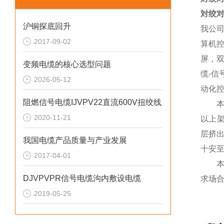
対绞对
沪铜探底回升
我公
2017-09-02
算机
屏，
变频电缆的核心选型问题
缆-
2026-05-12
动化
阻燃信号电缆IJVPV22直流600V扭绞线
本类
2020-11-21
以上
层挤
我国电缆产品质量与产业发展
十安至
2017-04-01
本产
DJVPVPR信号电缆沟内敷设电缆
求场
2019-05-25