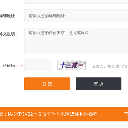
详细地址：
补充说明：
验证码：
请输入计算结果（填
篇：
IA-JYP3V22本安仪表信号电缆15绕包重叠率