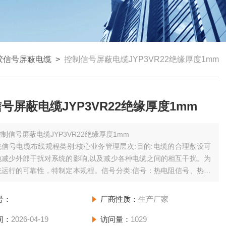
胶信号屏蔽电缆
>
控制信号屏蔽电缆JYP3VR22绝缘厚度1mm
号屏蔽电缆JYP3VR22绝缘厚度1mm
制信号屏蔽电缆JYP3VR22绝缘厚度1mm
信号电缆布线规程类别:核心业务管理层次:目的:电缆的合理敷设可
地减少外部干扰对系统的影响,以及减少各种电缆之间的相互干扰。为
统运行的可靠性，特制定本规程。信号分类:信号：热电阻信号、热电
、毫伏信号、应变信号等低电平信号。电平型开关量输入信号；触点
量输入信号；脉冲量输入信号；信号电缆布设总体原则：对于一类信
号：
厂商性质：
生产厂家
，必须
间：
2026-04-19
访问量：
1029