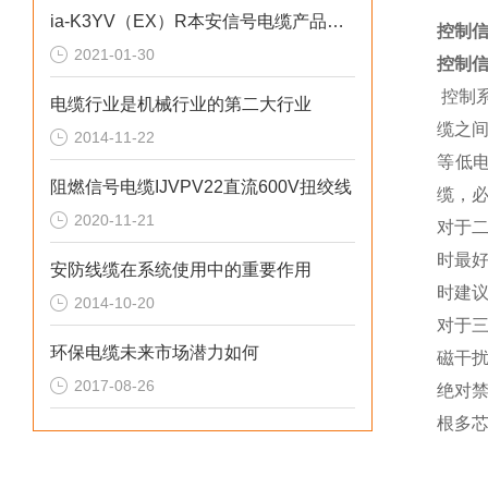
ia-K3YV（EX）R本安信号电缆产品特点及用途
控制信
2021-01-30
控制信
控制系
电缆行业是机械行业的第二大行业
缆之
2014-11-22
等低
阻燃信号电缆IJVPV22直流600V扭绞线
缆，
2020-11-21
对于
时最
安防线缆在系统使用中的重要作用
时建
2014-10-20
对于
环保电缆未来市场潜力如何
磁干
2017-08-26
绝对
根多