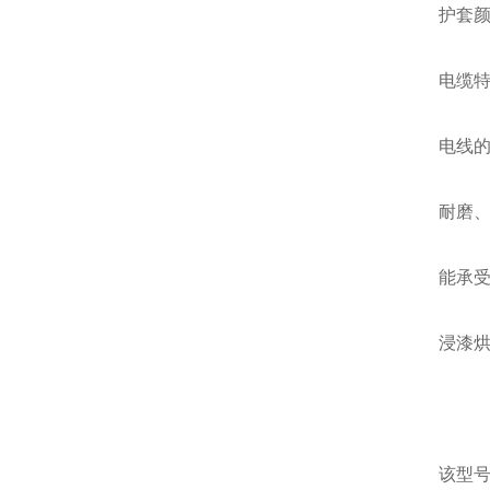
护套
电缆
电线的
耐磨
能承
浸漆烘
该型号