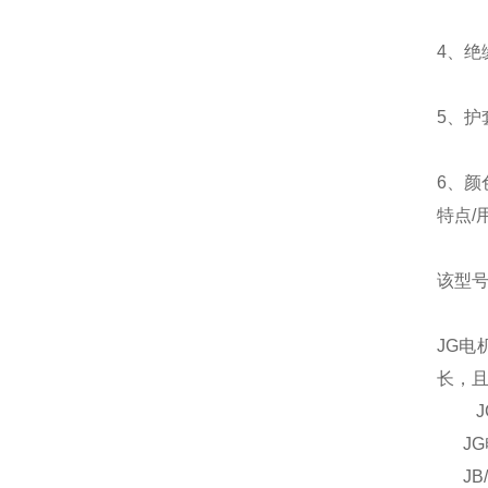
4、绝
5、护
6、颜
特点/
该型号
JG
长，
JG
JG
JB/