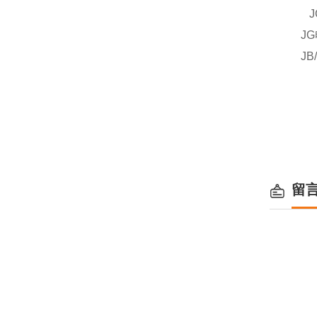
JG
JG
JB/
留