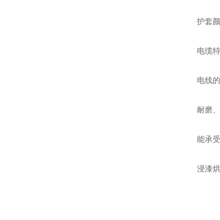
护套
电缆
电线的
耐磨
能承
浸漆烘