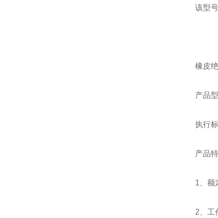
该型号
橡皮绝缘
产品型
执行标准
产品
1、额
2、工