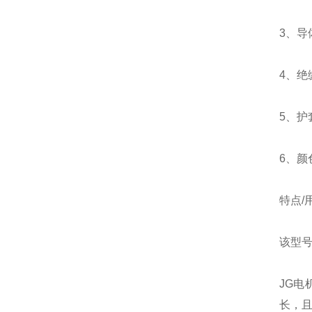
3、导
4、绝
5、护
6、颜
特点/
该型号
JG
长，