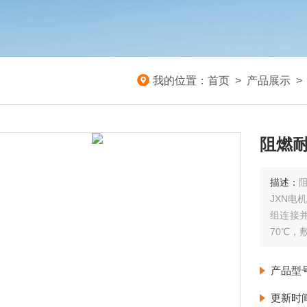
我的位置：
首页
>
产品展示
>
阻燃耐
描述：
阻
JXN电
组连接
70℃，
电机引接
接线，
产品型
更新时