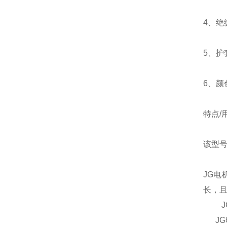
4、绝
5、护
6、颜
特点/
该型号
JG
长，
JG
JG