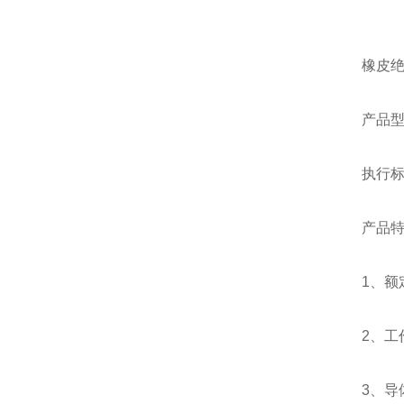
橡皮绝缘
产品型
执行标准
产品
1、额
2、工
3、导