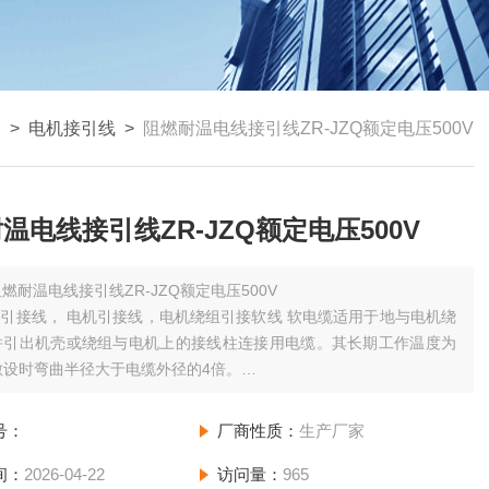
 >
电机接引线
>
阻燃耐温电线接引线ZR-JZQ额定电压500V
温电线接引线ZR-JZQ额定电压500V
燃耐温电线接引线ZR-JZQ额定电压500V
机引接线， 电机引接线，电机绕组引接软线 软电缆适用于地与电机绕
并引出机壳或绕组与电机上的接线柱连接用电缆。其长期工作温度为
敷设时弯曲半径大于电缆外径的4倍。
线适用于交流额定电压6000V及以下B、F、H级绝缘电机电器用引
也适用于湿热地区。
号：
厂商性质：
生产厂家
间：
2026-04-22
访问量：
965