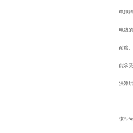
电缆
电线的
耐磨
能承
浸漆烘
该型号