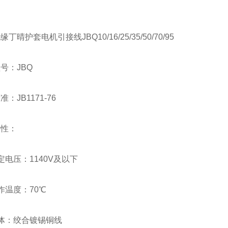
丁晴护套电机引接线JBQ10/16/25/35/50/70/95
号：JBQ
：JB1171-76
特性：
定电压：1140V及以下
作温度：70℃
体：绞合镀锡铜线