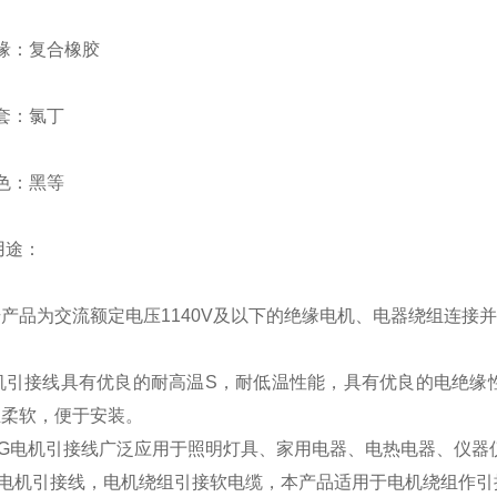
缘：复合橡胶
套：氯丁
色：黑等
用途：
产品为交流额定电压1140V及以下的绝缘电机、电器绕组连接
电机引接线具有优良的耐高温S，耐低温性能，具有优良的电绝缘
且柔软，便于安装。
电机引接线广泛应用于照明灯具、家用电器、电热电器、仪器仪
电机引接线，电机绕组引接软电缆，本产品适用于电机绕组作引