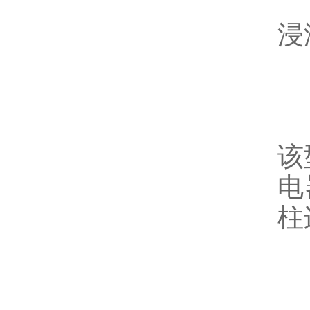
浸
该
电
柱