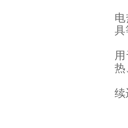
J
电
具
J
用
热
J
续