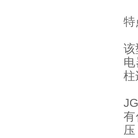
特
该
电
柱
J
有
压