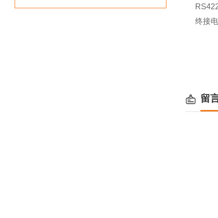
RS4
终接
留