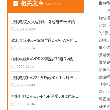
相关文章
集散型本
/ ARTICLE
控制
特性:
控制电缆投入运行后,引起电气干扰的主要原因有
径如
2021-10-23
的6倍
200
软芯直流400V编织屏蔽ZRA-KVV控制电缆
氯乙烯
2020-11-14
缘聚氯
控制电缆KVVPR22高温270度RV线绞合
阻燃铜
2020-11-14
聚氯乙
套编织
控制电缆KVV22PR额外0.6/1kv对绞对屏
电缆4
2020-08-08
装zr
控制电缆ZR-DJFF46P经受50Hz铠装导体
氯乙烯
2020-07-04
ZRK