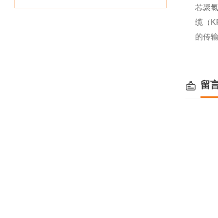
芯聚氯
缆（K
的传输
留