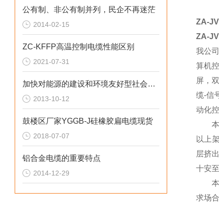
公有制、非公有制并列，民企不再迷茫
ZA-J
2014-02-15
ZA-J
ZC-KFFP高温控制电缆性能区别
我公
2021-07-31
算机
屏，
加快对能源的建设和环境友好型社会已经成为我国的基本国策
缆-
2013-10-12
动化
鼓楼区厂家YGGB-J硅橡胶扁电缆现货
本类
2018-07-07
以上
层挤
铝合金电缆的重要特点
十安至
2014-12-29
本产
求场