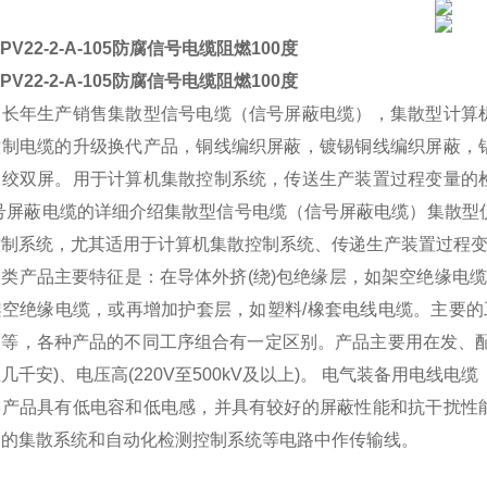
VPV22-2-A-105防腐信号电缆阻燃100度
VPV22-2-A-105防腐信号电缆阻燃100度
司长年生产销售集散型信号电缆（信号屏蔽电缆），集散型计算
控制电缆的升级换代产品，铜线编织屏蔽，镀锡铜线编织屏蔽，
双绞双屏。用于计算机集散控制系统，传送生产装置过程变量的
信号屏蔽电缆的详细介绍集散型信号电缆（信号屏蔽电缆）集散型
控制系统，尤其适用于计算机集散控制系统、传递生产装置过程
产品主要特征是：在导体外挤(绕)包绝缘层，如架空绝缘电缆，
架空绝缘电缆，或再增加护套层，如塑料/橡套电线电缆。主要的
出等，各种产品的不同工序组合有一定区别。产品主要用在发、配
几千安)、电压高(220V至500kV及以上)。 电气装备用电线电缆
品具有低电容和低电感，并具有较好的屏蔽性能和抗干扰性能
合的集散系统和自动化检测控制系统等电路中作传输线。