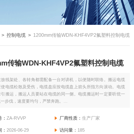
 >
控制电缆
>
1200mm传输WDN-KHF4VP2氟塑料控制电缆
0mm传输WDN-KHF4VP2氟塑料控制电缆
在放线架处、各转角都需配备一台对讲机，以便随时联络。搬运电缆
应使电缆松散及受伤，电缆盘应按电缆盘上箭头所指方向滚动。电缆
牵引搬运，搬运人员要站在电缆的同一侧。电缆搬运时一定要听统一
统一步伐，速度要均匀，严禁奔跑。
mm传输WDN-KHF4VP2氟塑料控制电缆
号：
ZA-RVVP
厂商性质：
生产厂家
间：
2026-06-29
访问量：
185