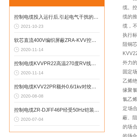
缆。控
缆的
控制电缆投入运行后,引起电气干扰的主要原因有
缆，不
2021-10-23
执行标
软芯直流400V编织屏蔽ZRA-KVV控制电缆
阻铜芯
2020-11-14
KVV
外力的
控制电缆KVVPR22高温270度RV线绞合
固定场
2020-11-14
乙烯绝
控制电缆KVV22PR额外0.6/1kv对绞对屏
缘聚氯
2020-08-08
氯乙烯
定场合
控制电缆ZR-DJFF46P经受50Hz铠装导体
蔽、阻
2020-07-04
的场合
的场合