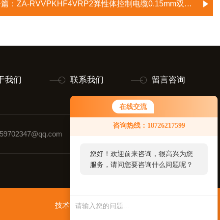
一篇：
ZA-RVVPKHF4VRP2弹性体控制电缆0.15mm双层软铜带
于我们
联系我们
留言咨询
在线交流
咨询热线：18726217599
9702347@qq.com
联系人：黄玉璋
您好！欢迎前来咨询，很高兴为您
服务，请问您要咨询什么问题呢？
技术支持：
智慧城市网
管理登录
sitemap.xml