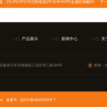
篇：
ZA-RVVP行车控制电缆ZR-KHF4VPR金属丝屏蔽83
下
产品展示
新闻中心
关
安徽省天长市铜城镇工业区纬三路169号
邮箱：35
erved 备案号：
皖ICP备08100259号-7