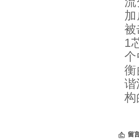
流
加
被
1
个
衡
谐
构
留