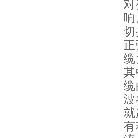
对
响
切
正
缆
其
缆
波
就
有