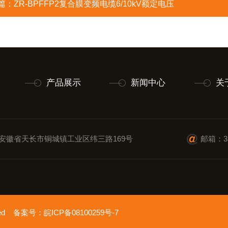
篇：
ZR-BPFFP2复合膜变频电缆6/10kV额定电压
产品展示
新闻中心
关
安徽省天长市铜城镇工业区纬三路169号
邮箱：35
erved 备案号：
皖ICP备08100259号-7