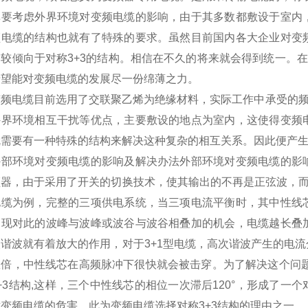
单要考虑外界环境对变频电缆的影响，由于其多数都敷设于室内
频电缆的结构也就有了特殊的要求。虽然目前国内各大企业对变
较倾向于对称3+3的结构。相信在不久的将来就会得到统一。在
希望能对变频电缆的发展尽一份绵薄之力。
电缆目前选用了交联聚乙烯为绝缘材料，实际工作中承受的频率变
外界环境相互干扰等优点，主要敷设的地点为室内，这使得变频
需要有一种特殊的结构来解决这种复杂的相互关系。因此便产生
环境对变频电缆的影响及解决办法外部环境对变频电缆的影响
频器，由于采用了开关的切换技术，使其输出的不再是正弦波，而
电缆为例，完整的三项供电系统，当三项电流平衡时，其中性线
出现对此的波峰与波峰或波谷与波谷相叠加的机会，电缆越长叠
次谐波就有着放大的作用，对于3+1型电缆，高次谐波产生的电
数倍，中性线芯在高频脉冲下很快就会被击穿。为了解决这个问题
+3结构,这样，三个中性线芯的相位一次滞后120°，形成了
变频电缆的危害。此为变频电缆选择对称3+3结构的理由之一。