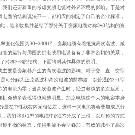
，我们还要着重的考虑变频电缆对外界环境的影响。于是对
频电缆的结构说法不一，都相应的制定了自己的企业标准，
此，笔者收集并总结了部分关于变频电缆对称3+3结构的资
化范围为30~300HZ，变频电缆有着抵抗高次谐波、减
电缆的运行与周围的供电或用电设备有了非常密切的关系，
了对称3+3的结构。下面将对其作具体的说明。
主要是变频器产生的高次谐波的影响。对于交—直—交型
是可分解为正弦基波和高次谐波的阶梯波。以普通的3+1型
芯的电流为零；当高次谐波产生时，经过电缆的多次反射，
加机会越多表现得也就越明显。加之电缆这个大的电容本身
流分量在中性线芯内无相位差，这样一来电流将会叠加成原分
，我们将3+1型的电缆中的1芯分成了三份，以对称的方式
一个对称平衡的状态，使得电流不会型叠加，有效的减小了高次