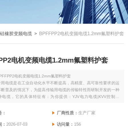
硅橡胶变频电缆
>
BPFFPP2电机变频电缆1.2mm氟塑料护套
FPP2电机变频电缆1.2mm氟塑料护套
PFFPP2电机变频电缆1.2mm氟塑料护套
专用电缆是在工业自动化水平不断提高，高精度、高可靠性要求的运
不断普及的情况下，为提高传输用电缆的传输特性而研制开发的一种
种电缆，它的具体特征有：为你提供：YJV电力电缆|KVV控制电
V绝缘电线|ZR-DJYPV计算机电缆|PUR屏蔽螺旋电缆|加铝赛德电
-JKLV平行集束架空绝缘导线|1.产品具有结构对称的形式
号：
厂商性质：
生产厂家
间：
2026-07-03
访问量：
156