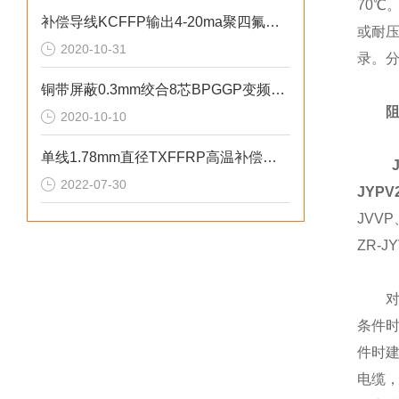
70
补偿导线KCFFP输出4-20ma聚四氟乙烯
或耐
2020-10-31
录。
铜带屏蔽0.3mm绞合8芯BPGGP变频电缆
阻
2020-10-10
单线1.78mm直径TXFFRP高温补偿导线
2022-07-30
JYPV
JVVP
ZR-J
对于
条件
件时
电缆