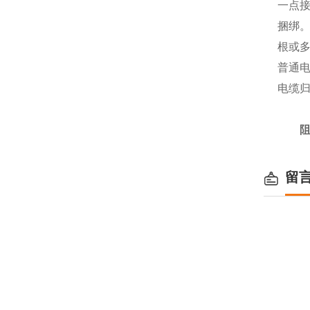
一点
捆绑
根或
普通
电缆
阻
留