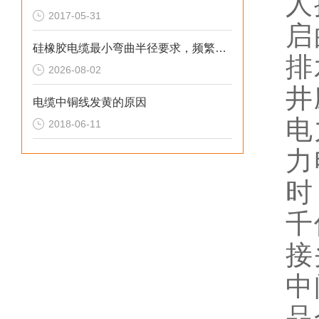
人
2017-05-31
启
硅橡胶电缆最小弯曲半径要求，频繁弯折场景允许弯曲半径取值。
排
2026-08-02
井
电缆中铜线发黄的原因
电
2018-06-11
力
时
千
接
中
品