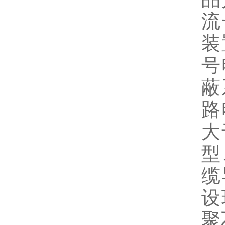
流
装
号
蔽
路
大
型
缆
设
聚