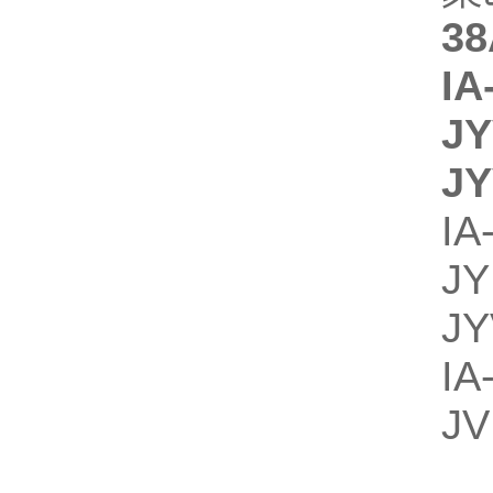
3
IA
J
J
IA
J
JY
I
JV