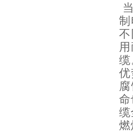
制
不
用
缆
优
腐
命
缆
燃