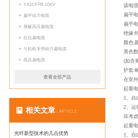
YJGCFPB-10KV
该电
扁平电
扁平动力电缆
扁平电
屏蔽高压扁电缆
绝缘:
抗拉扁电缆
颜色:
斗轮机专用动力扁电缆
黑色数
高压扁电缆
(如含
护套:
查看全部产品
在室外
起重
1、自
2、运
相关文章
/ ARTICLE
应考
起重
光纤新型技术的几点优势
1、自