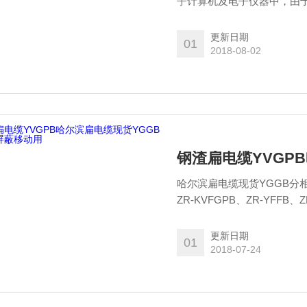
子计算机及电子仪器中，由
中也得到广泛的应用。为了
更新日期
01
2018-08-02
钢渣扁电缆YVGP
哈尔滨扁电缆现货YGGB分相屏
ZR-KVFGPB、ZR-YFFB、
ZR-KFGRPB、ZR-JFGRP
KVFRPB、ZR-KVFGRB、Z
更新日期
01
2018-07-24