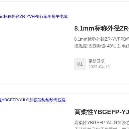
8.1mm标称外径Z
8.1mm标称外径ZR-YVFPB行车用扁平电缆 1. 流额定电压:U0
境温度:固定敷设-40℃ 2. 电缆安装敷设温度应不低于-25℃。 3. 电缆允许弯曲半径:电缆为电
缆外径的12倍
更新日期
01
2026-04-19
高柔性YBGEFP-
高柔性YBGEFP-YJL