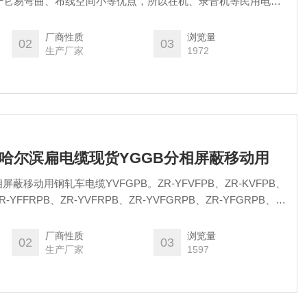
于它易弯曲、布线空间小等优点，所以在机、录音机等民用电器
满足不同使用要求，正在不断地开发一些新型扁平电缆
厂商性质
浏览量
02
03
生产厂家
1972
B哈尔滨扁电缆现货YGGB分相屏蔽移动用
蔽移动用钢轧车电缆YVFGPB。ZR-YFVFPB、ZR-KVFPB、
ZR-YFFRPB、ZR-YVFRPB、ZR-YVFGRPB、ZR-YFGRPB、
B、ZR-YGGRPB、ZR-YGCRPB、ZR-YFVFRPB、ZR-
R-YF46GB、ZR-KF46GB、
厂商性质
浏览量
02
03
生产厂家
1597