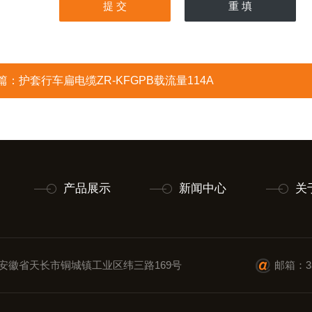
篇：
护套行车扁电缆ZR-KFGPB载流量114A
产品展示
新闻中心
关
安徽省天长市铜城镇工业区纬三路169号
邮箱：35