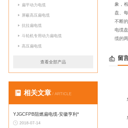
象，
扁平动力电缆
盘、
屏蔽高压扁电缆
不断
抗拉扁电缆
电缆
斗轮机专用动力扁电缆
缆的
高压扁电缆
留
查看全部产品
相关文章
/ ARTICLE
YJGCFPB阻燃扁电缆-安徽亨利*
2018-07-14