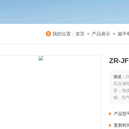
我的位置：
首页
>
产品展示
>
扁平
ZR-
描述：
Z
高压扁
度，电
械、电
产品品种
缆敷设
产品型
十度，
更新时