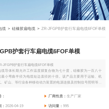
电缆
>
硅橡胶扁电缆
>
ZR-JFGPB护套行车扁电缆6FOF单模
JFGPB护套行车扁电缆6FOF单模
R-JFGPB护套行车扁电缆6FOF单模
电缆导体长期允许工作温度腈复合物为七十度，硅橡胶为一百八十
缆最小弯曲半径为电缆短边直径的十倍。该产品主要用于运输、机
气、矿山、等行业各种移动动力装置的电源连接及控制信号照明等。
、规格及型号的组成意义YFFB系列具体规格见电缆表面的标志。电
环境温度应不得低于零下四十度，丁晴氯乙烯聚合物电缆不得高于七
号：
厂商性质：
生产厂家
硅橡胶电缆不得高于
间：
2026-04-19
访问量：
995