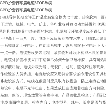
JFGPB护套行车扁电缆6FOF单模
JFGPB护套行车扁电缆6FOF单模
扁电缆导体长期允许工作温度腈复合物为七十度，硅橡胶为一百
用于运输、机械、电气、矿山、等行业各种移动动力装置的电源
FB系列具体规格见电缆表面的标志。电缆敷设环境温度应不得低
缆不得高于一百八十度。电缆不应该长期放在水中，丁晴氯乙烯聚
等于系统额定工作电压，在直流系统中，该系 统的标准电压不大
的一点一倍。电缆敷设安装过程，放弃物对环境不构成不良的影响
体。电缆外护套橡皮采用丁晴氯乙烯聚合物或硅橡胶，具有耐热辐
具有屏蔽功能。电缆外表光滑，无裂口、起砣、硫化胶粒等现象
工作经验的人员承担。电缆敷设应采用符合要求的专用设备工具如
同步敷设的方式。电缆在敷设时应采取有效措施，防止电缆在地
在敷设中，电缆不允许扭曲，如果造成扭曲应顺着扭曲方向解除
、装卸、保管、现场放置等注意事项。产品验收及检查：产品到
伤电缆表面护套层。检查内容：电缆型号、规格、长度是否与