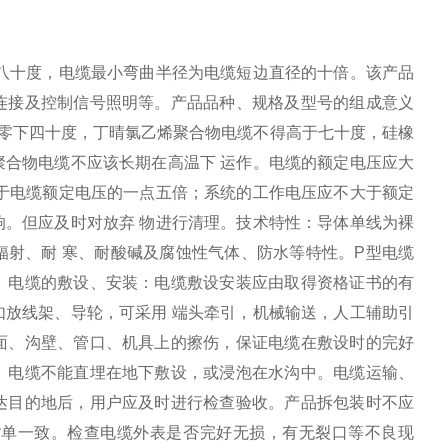
八十度，电缆最小弯曲半径为电缆短边直径的十倍。该产品
连接及控制信号照明等。产品品种、规格及型号的组成意义
于零下四十度，丁晴氯乙烯聚合物电缆不得高于七十度，硅橡
合物电缆不应该长期在高温下 运作。电缆的额定电压应大
于电缆额定电压的一点五倍；系统的工作电压应不大于额定
。但应及时对放弃 物进行清理。技术特性：导体单线为裸
射、耐 寒、耐酸碱及腐蚀性气体、防水等特性。P型电缆
。电缆的敷设、安装：电缆敷设安装应由取得资格证书的有
放线架、导轮，可采用 端头牵引，机械输送，人工辅助引
面、沟壁、管口、机具上的擦伤，保证电缆在敷设时的完好
。电缆不能直埋在地下敷设，或浸泡在水沟中。电缆运输、
达目的地后，用户应及时进行检查验收。产品拆包装时不应
货单一致。检查电缆外表是否完好无损，有无裂口等不良现