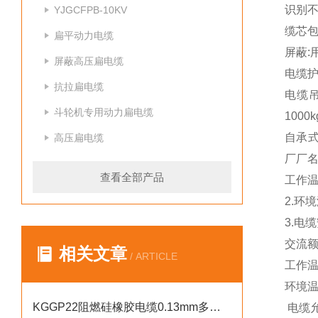
识别不
YJGCFPB-10KV
缆芯包
扁平动力电缆
屏蔽
屏蔽高压扁电缆
电缆护
抗拉扁电缆
电缆吊
斗轮机专用动力扁电缆
100
自承
高压扁电缆
厂厂
查看全部产品
工作温
2.环
3.电
交流额定
相关文章
/ ARTICLE
工作温度
环境温
KGGP22阻燃硅橡胶电缆0.13mm多股铜芯线
电缆允