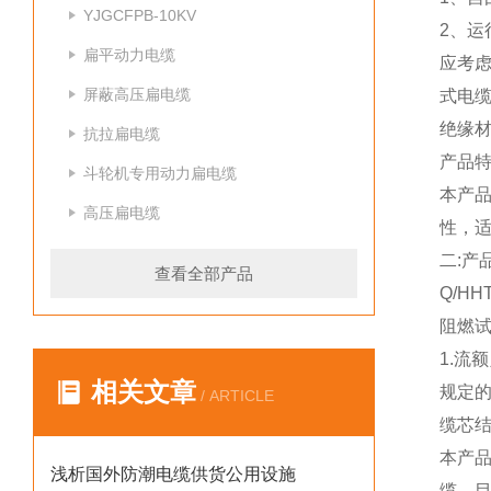
YJGCFPB-10KV
2、运行
扁平动力电缆
应考
屏蔽高压扁电缆
式电
绝缘材
抗拉扁电缆
产品
斗轮机专用动力扁电缆
本产品
高压扁电缆
性，
二:产
查看全部产品
Q/HHT
阻燃试
1.流
相关文章
规定
/ ARTICLE
缆芯结
本产品
浅析国外防潮电缆供货公用设施
缆，