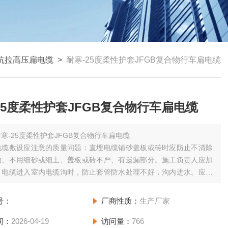
抗拉高压扁电缆
>
耐寒-25度柔性护套JFGB复合物行车扁电缆
25度柔性护套JFGB复合物行车扁电缆
耐寒-25度柔性护套JFGB复合物行车扁电缆
电缆敷设应注意的质量问题：直埋电缆铺砂盖板或砖时应防止不清除
物、不用细砂或细土、盖板或砖不严、有遗漏部分。施工负责人应加
。电缆进入室内电缆沟时，防止套管防水处理不好，沟内进水。应严
范和工艺要求施工。油浸电缆要防止两端头封铅不严密、有渗油现
号：
厂商性质：
生产厂家
间：
2026-04-19
访问量：
766