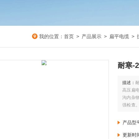
我的位置：
首页
>
产品展示
>
扁平电缆
>
耐寒-
描述：
高压扁
沟内杂
强检查
格按规
象。
产品型
更新时