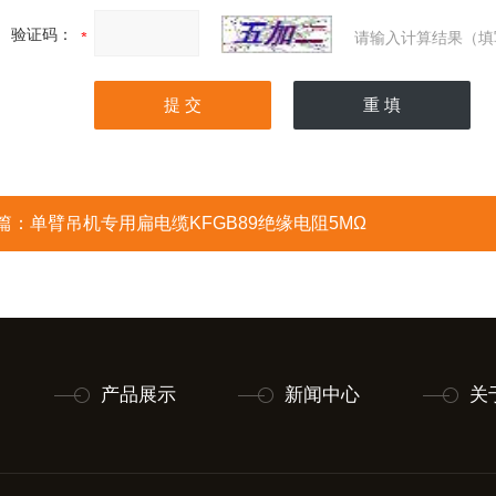
验证码：
请输入计算结果（填
篇：
单臂吊机专用扁电缆KFGB89绝缘电阻5MΩ
产品展示
新闻中心
关