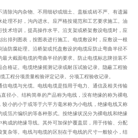
不清除沟内杂物、不用细砂或细土、盖板或砖不严、有遗漏
水处理不好，沟内进水。应严格按规范和工艺要求施工。油
行技术培训，提高操作水平。沿支架或桥架敷设电缆时，应
划出排列图表，按图表进行施工。电缆敷设时，应敷设一根
刷油防腐处理。沿桥架或托盘敷设的电缆应防止弯曲半径不
的最大截面电缆的弯曲半径的要求。防止电缆标志牌挂装不
品合格证。电缆绝缘摇测记录或耐压试验记录。隐蔽工程验
电缆工程分项质量检验评定记录。分项工程验收记录。
通信电缆与光缆。电线电缆是指用于电力、通信及相关传输
产品直径小、结构简单的产品称为电线，没有绝缘的称为裸电
，较小的小于或等于六平方毫米称为小电线，绝缘电线又称
的或箔片编织的等各种形式。按绝缘状况分为裸电线和绝缘
中构成的绝缘导线。其外可加保护覆盖层，用于传输、分配
较复杂等。电线与电缆的区别在于电线的尺寸一般较小，结