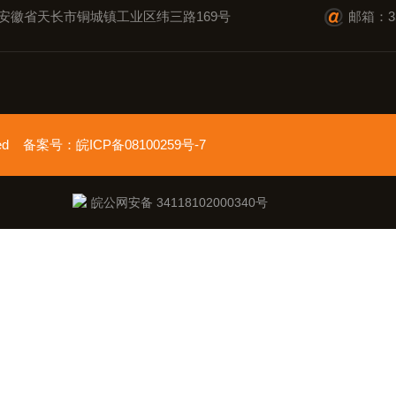
安徽省天长市铜城镇工业区纬三路169号
邮箱：35
erved 备案号：
皖ICP备08100259号-7
皖公网安备 34118102000340号