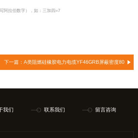
写阿拉伯数字），如：三加四=7
下一篇：
A类阻燃硅橡胶电力电缆YF46GRB屏蔽密度80
于我们
联系我们
留言咨询