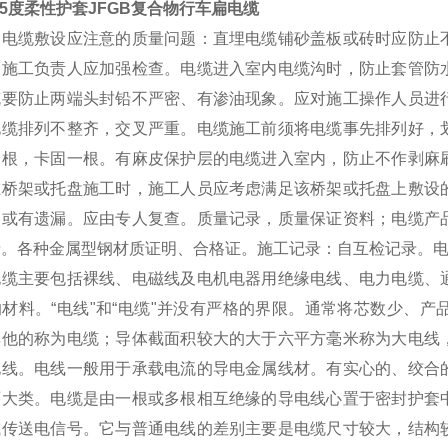
25度柔性护套JFGB复合物行车扁电缆
扁电缆敷设应注意的质量问题：直埋电缆铺砂盖板或砖时应防止
。施工负责人应加强检查。电缆进入室内电缆沟时，防止套管防
缆要防止两端头封铅不严密、有渗油现象。应对施工操作人员进
电缆排列不整齐，交叉严重。电缆施工前须将电缆事先排列好，
一根，卡固一根。有麻皮保护层的电缆进入室内，防止不作剥麻
在桥架或托盘施工时，施工人员应考虑满足该桥架或托盘上敷设
，或有遗漏。应由专人复查。质量记录，质量保证资料；电缆产
录。各种金属型钢材质证明、合格证。施工记录：自互检记录。
电缆主要包括裸线、电磁线及电机电器用绝缘电线、电力电缆、
的材料。“电线"和“电缆"并没有严格的界限。通常将芯数少、
其他的称为电缆；导体截面积较大的大于六平方毫米称为大电线
电线。电线一般用于承载电流的导电金属线材。有实心的、绞合
两大类。电缆是由一根或多根相互绝缘的导电线心置于密封护套
或传送电信号。它与普通电线的差别主要是电缆尺寸较大，结构