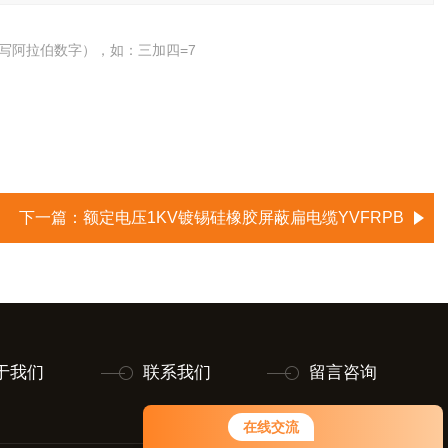
写阿拉伯数字），如：三加四=7
下一篇：
额定电压1KV镀锡硅橡胶屏蔽扁电缆YVFRPB
于我们
联系我们
留言咨询
在线交流