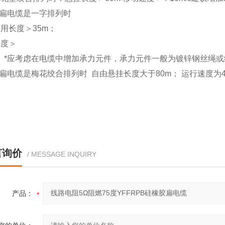
车扁电缆是一字排列时
用长度＞35m；
速度＞
m/s *应考虑在电缆中增加承力元件，承力元件一般为镀锌钢丝绳
车扁电缆是梅花绞合排列时 自由悬挂长度大于80m； 运行速度为4.0m/
言询价
/ MESSAGE INQUIRY
产品：