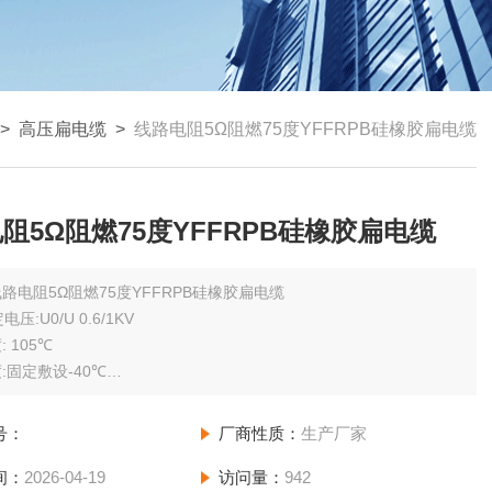
>
高压扁电缆
>
线路电阻5Ω阻燃75度YFFRPB硅橡胶扁电缆
阻5Ω阻燃75度YFFRPB硅橡胶扁电缆
路电阻5Ω阻燃75度YFFRPB硅橡胶扁电缆
额定电压:U0/U 0.6/1KV
 105℃
:固定敷设-40℃
电缆安装敷设温度应不低于-25℃。
电缆允许弯曲半径:电缆为电缆外径的12倍
号：
厂商性质：
生产厂家
间：
2026-04-19
访问量：
942