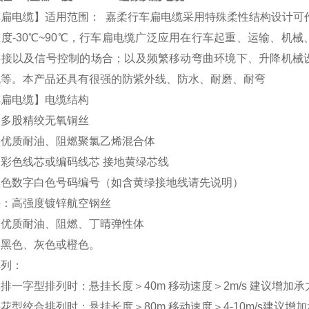
扁电缆】适用范围： 嘉柔行车扁电缆采用特殊柔性结构设计可作为
度-30℃~90℃，行车扁电缆广泛应用在行车起重、运输、机
连接以及信号控制的场合；以及频繁移动弯曲环境下、升降机械
机等。本产品还具有很强的防紫外线、防水、耐磨、耐弯
车扁电缆】电缆结构
：多股精绞无氧铜丝
：优质耐油、阻燃聚氯乙烯混合体
彩色线芯或编码线芯 接地黄绿芯线
黑色数字白色号码编号（如含黄绿接地线请先说明）
件：高强度镀锌航空钢丝
：优质耐油、阻燃、丁晴弹性体
：黑色、灰色或橙色。
排列：
排一字型排列时：悬挂长度＞40m 移动速度＞2m/s 建议增加
花型绞合排列时：悬挂长度＞80m 移动速度＞4-10m/s建议增