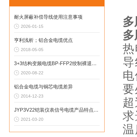
耐火屏蔽补偿导线使用注意事项
多
2026-01-15
多
亨利浅析；铝合金电缆优点
热
2018-05-05
导
3+3结构变频电缆BP-FFP2绞制裸退火铜
电
2020-08-22
要
铝合金电缆与铜芯电缆差异
2014-12-23
超
JYP3V22铠装仪表信号电缆产品特点及用途
求
2021-03-20
温