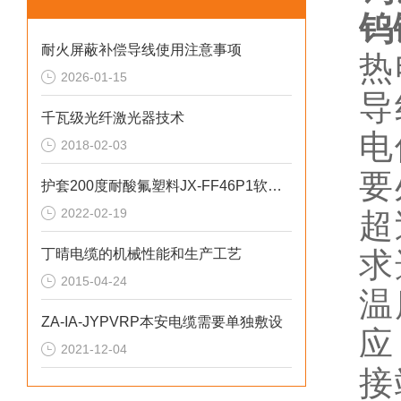
钨
耐火屏蔽补偿导线使用注意事项
热
2026-01-15
导
千瓦级光纤激光器技术
电
2018-02-03
要
护套200度耐酸氟塑料JX-FF46P1软心补偿导线
2022-02-19
超
丁晴电缆的机械性能和生产工艺
求
2015-04-24
温
ZA-IA-JYPVRP本安电缆需要单独敷设
应
2021-12-04
接