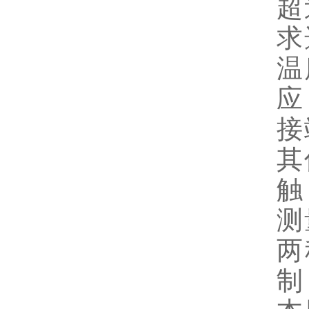
超
求
温
应
接
其
触
测
两
制