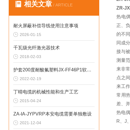
相关文章
/ ARTICLE
ZR-
热电
正、
耐火屏蔽补偿导线使用注意事项
的不
2026-01-15
同成
千瓦级光纤激光器技术
接与
2018-02-03
测量
来非
护套200度耐酸氟塑料JX-FF46P1软心补偿导线
点之
2022-02-19
来工
丁晴电缆的机械性能和生产工艺
常用
2015-04-24
差、
热电偶
ZA-IA-JYPVRP本安电缆需要单独敷设
R、J
2021-12-04