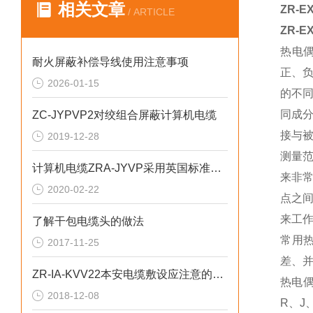
相关文章
ZR-
/ ARTICLE
ZR-
热电
耐火屏蔽补偿导线使用注意事项
正、
2026-01-15
的不
同成
ZC-JYPVP2对绞组合屏蔽计算机电缆
接与
2019-12-28
测量
计算机电缆ZRA-JYVP采用英国标准BS5308
来非
2020-02-22
点之
来工
了解干包电缆头的做法
常用
2017-11-25
差、
ZR-IA-KVV22本安电缆敷设应注意的问题
热电
2018-12-08
R、J