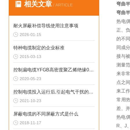
相关文章
弯曲半
/ ARTICLE
弯曲半
热电
耐火屏蔽补偿导线使用注意事项
正、
2026-01-15
的不
同成
特种电缆制定的企业标准
接与
2015-03-13
测量
控制扁电缆YFGB高密度聚乙烯绝缘0.6mm
来非
2020-05-23
点之
来工
控制电缆投入运行后,引起电气干扰的主要原因有
常用
2021-10-23
差、
屏蔽电缆的不同屏蔽方式是什么
热电
2018-11-17
R、J