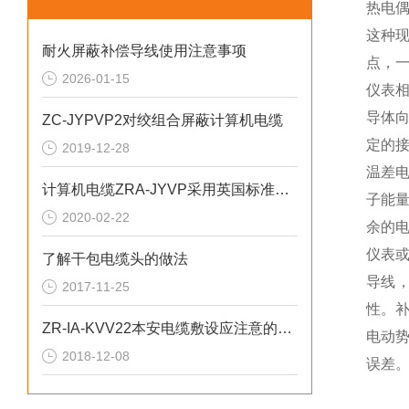
热电
这种
耐火屏蔽补偿导线使用注意事项
点，
2026-01-15
仪表
导体
ZC-JYPVP2对绞组合屏蔽计算机电缆
定的
2019-12-28
温差
计算机电缆ZRA-JYVP采用英国标准BS5308
子能
2020-02-22
余的
仪表或
了解干包电缆头的做法
导线
2017-11-25
性。
ZR-IA-KVV22本安电缆敷设应注意的问题
电动
2018-12-08
误差