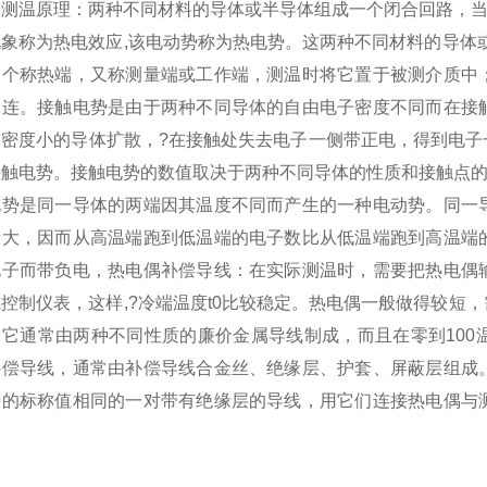
偶测温原理：两种不同材料的导体或半导体组成一个闭合回路，当
现象称为热电效应,该电动势称为热电势。这两种不同材料的导体
一个称热端，又称测量端或工作端，测温时将它置于被测介质中
相连。接触电势是由于两种不同导体的自由电子密度不同而在接
向密度小的导体扩散，?在接触处失去电子一侧带正电，得到电子
接触电势。接触电势的数值取决于两种不同导体的性质和接触点
电势是同一导体的两端因其温度不同而产生的一种电动势。同一
量大，因而从高温端跑到低温端的电子数比从低温端跑到高温端
电子而带负电，热电偶补偿导线：在实际测温时，需要把热电偶
控制仪表，这样,?冷端温度t0比较稳定。热电偶一般做得较短
，它通常由两种不同性质的廉价金属导线制成，而且在零到100
补偿导线，通常由补偿导线合金丝、绝缘层、护套、屏蔽层组成
势的标称值相同的一对带有绝缘层的导线，用它们连接热电偶与
。