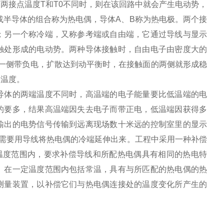
两接点温度T和T0不同时，则在该回路中就会产生电动势，
或半导体的组合称为热电偶，导体A、B称为热电极。两个接
；另一个称冷端，又称参考端或自由端，它通过导线与显示
触处形成的电动势。两种导体接触时，自由电子由密度大的
一侧带负电，扩散达到动平衡时，在接触面的两侧就形成稳
的温度。
导体的两端温度不同时，高温端的电子能量要比低温端的电
的要多，结果高温端因失去电子而带正电，低温端因获得多
输出的电势信号传输到远离现场数十米远的控制室里的显示
，需要用导线将热电偶的冷端延伸出来。工程中采用一种补偿
温度范围内，要求补偿导线和所配热电偶具有相同的热电特
。在一定温度范围内包括常温，具有与所匹配的热电偶的热
测量装置，以补偿它们与热电偶连接处的温度变化所产生的