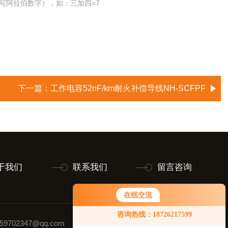
写阿拉伯数字），如：三加四=7
下一篇：
工作电容52nF/km耐火补偿导线NH-SCFPF
于我们
联系我们
留言咨询
在线交流
咨询热线：18726217599
9702347@qq.com
联系人：黄玉璋