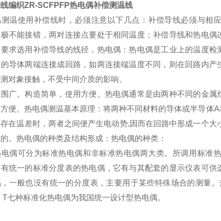
线编织ZR-SCFPFP热电偶补偿测温线
偶测温使用补偿线时，必须注意以下几点：补偿导线必须与相
负极不能接错，两对连接点要处于相同温度；补偿导线和热电偶
同要求选用补偿导线的线径，热电偶：热电偶是工业上的温度检
分的导体两端连接成回路，如两连接端温度不同，则在回路内产
被测对象接触，不受中间介质的影响。
范围广。构造简单，使用方便。热电偶通常是由两种不同的金属
常方便。热电偶测温基本原理：将两种不同材料的导体或半导体A
间存在温差时，两者之间便产生电动势,因而在回路中形成一个大
作的。热电偶的种类及结构形成：热电偶的种类：
热电偶可分为标准热电偶和非标准热电偶两大类。所调用标准
并有统一的标准分度表的热电偶，它有与其配套的显示仪表可供
偶，一般也没有统一的分度表，主要用于某些特殊场合的测量。热
、T七种标准化热电偶为我国统一设计型热电偶。