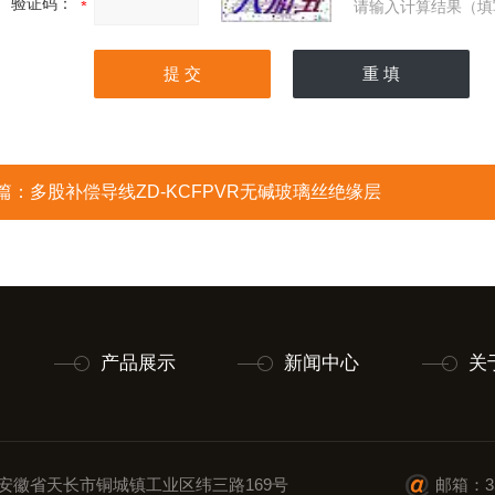
验证码：
请输入计算结果（填
篇：
多股补偿导线ZD-KCFPVR无碱玻璃丝绝缘层
产品展示
新闻中心
关
安徽省天长市铜城镇工业区纬三路169号
邮箱：35