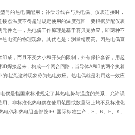
应型号的热电偶配用；补偿导线在与热电偶、仪表连接时，
连接点温度不得超过规定使用的温度范围；要根据所配仪表
测元件之一，热电偶工作原理是基于赛贝克效应，即两种不
生热电流的物理现象。其优点是：测量精度高。因热电偶直
丝组成，而且不受大小和开头的限制，外有保护套管，用起
和B焊接起来，构成一个闭合回路，当导体A和B的两个执着
小的电流,这种现象称为热电效应。热电偶就是利用这一效应
热电偶是指国家标准规定了其热电势与温度的关系、允许误
选用。非标准化热电偶在使用范围或数量级上均不及标准化
电偶和热电阻全部按IEC国际标准生产，S、B、E、K、