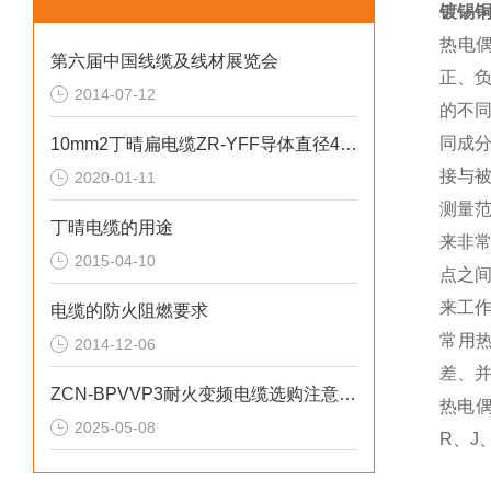
镀锡铜
热电
第六届中国线缆及线材展览会
正、
2014-07-12
的不
同成
10mm2丁晴扁电缆ZR-YFF导体直径4.0mm
接与
2020-01-11
测量
丁晴电缆的用途
来非
2015-04-10
点之
来工
电缆的防火阻燃要求
常用
2014-12-06
差、
ZCN-BPVVP3耐火变频电缆选购注意事项
热电
2025-05-08
R、J