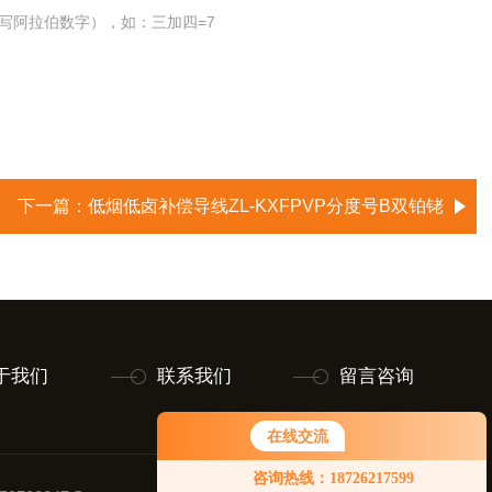
写阿拉伯数字），如：三加四=7
下一篇：
低烟低卤补偿导线ZL-KXFPVP分度号B双铂铑
于我们
联系我们
留言咨询
在线交流
您好！欢迎前来咨询，很高兴为您
咨询热线：18726217599
服务，请问您要咨询什么问题呢？