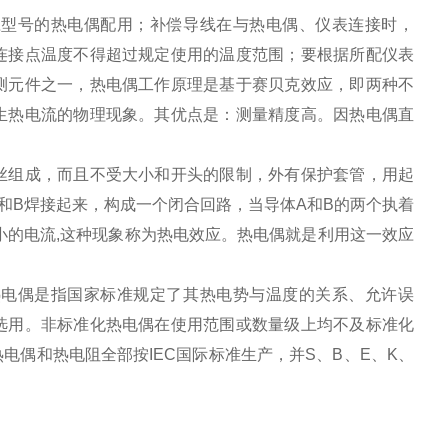
应型号的热电偶配用；补偿导线在与热电偶、仪表连接时，
连接点温度不得超过规定使用的温度范围；要根据所配仪表
测元件之一，热电偶工作原理是基于赛贝克效应，即两种不
生热电流的物理现象。其优点是：测量精度高。因热电偶直
丝组成，而且不受大小和开头的限制，外有保护套管，用起
和B焊接起来，构成一个闭合回路，当导体A和B的两个执着
小的电流,这种现象称为热电效应。热电偶就是利用这一效应
热电偶是指国家标准规定了其热电势与温度的关系、允许误
选用。非标准化热电偶在使用范围或数量级上均不及标准化
偶和热电阻全部按IEC国际标准生产，并S、B、E、K、