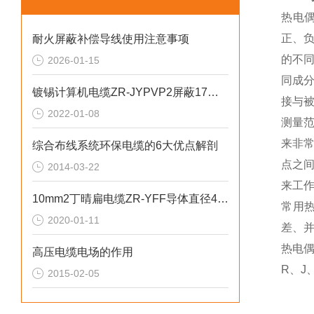
热电
正、
耐火屏蔽补偿导线使用注意事项
的不
2026-01-15
同成
镀锡计算机电缆ZR-JYPVP2屏蔽17芯500V
接与
2022-01-08
测量
来非
综合布线系统环保电缆的6大优点解剖
点之
2014-03-22
来工
10mm2丁晴扁电缆ZR-YFF导体直径4.0mm
常用
2020-01-11
差、
热电偶
高压电缆电场的作用
R、J
2015-02-05