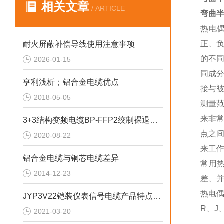
相关文章
/ ARTICLE
弯曲半
热电
正、
耐火屏蔽补偿导线使用注意事项
的不
2026-01-15
同成
亨利浅析；铝合金电缆优点
接与
2018-05-05
测量
来非
3+3结构变频电缆BP-FFP2绞制裸退火铜
点之
2020-08-22
来工
铝合金电缆与铜芯电缆差异
常用
2014-12-23
差、
热电偶
JYP3V22铠装仪表信号电缆产品特点及用途
R、J
2021-03-20