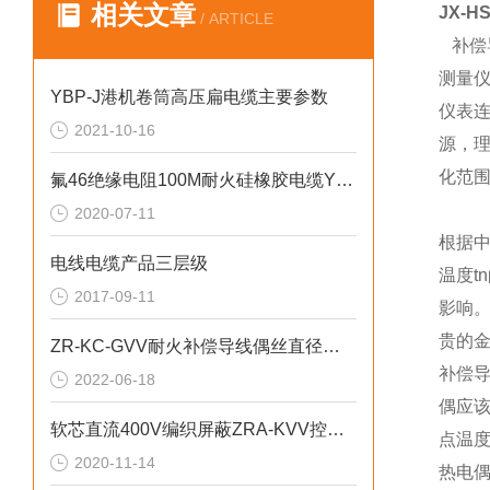
相关文章
JX-
/ ARTICLE
补偿
测量
YBP-J港机卷筒高压扁电缆主要参数
仪表
2021-10-16
源，
化范
氟46绝缘电阻100M耐火硅橡胶电缆YGFP22
2020-07-11
根据
电线电缆产品三层级
温度
2017-09-11
影响
贵的金
ZR-KC-GVV耐火补偿导线偶丝直径偏差0.15mm
补偿
2022-06-18
偶应该
软芯直流400V编织屏蔽ZRA-KVV控制电缆
点温
2020-11-14
热电