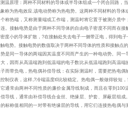
偶测温原理：两种不同材料的导体或半导体组成一个闭合回路，当
现象称为热电效应,该电动势称为热电势。这两种不同材料的导体
一个称热端，又称测量端或工作端，测温时将它置于被测介质中
相连。接触电势是由于两种不同导体的自由电子密度不同而在接
向密度小的导体扩散，?在接触处失去电子一侧带正电，得到电子
接触电势。接触电势的数值取决于两种不同导体的性质和接触点
电势是同一导体的两端因其温度不同而产生的一种电动势。同一
量大，因而从高温端跑到低温端的电子数比从低温端跑到高温端
电子而带负电，热电偶补偿导线：在实际测温时，需要把热电偶
控制仪表，这样,?冷端温度t0比较稳定。热电偶一般做得较短
，它通常由两种不同性质的廉价金属导线制成，而且在零到100
补偿导线，通常由补偿导线合金丝、绝缘层、护套、屏蔽层组成
势的标称值相同的一对带有绝缘层的导线，用它们连接热电偶与
。