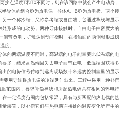
两接点温度T和T0不同时，则在该回路中就会产生电动势，
或半导体的组合称为热电偶，导体A、B称为热电极。两个接
；另一个称冷端，又称参考端或自由端，它通过导线与显示
触处形成的电动势。两种导体接触时，自由电子由密度大的
一侧带负电，扩散达到动平衡时，在接触面的两侧就形成稳
的温度。
导体的两端温度不同时，高温端的电子能量要比低温端的电
的要多，结果高温端因失去电子而带正电，低温端因获得多
输出的电势信号传输到远离现场数十米远的控制室里的显示
，需要用导线将热电偶的冷端延伸出来。工程中采用一种补偿
温度范围内，要求补偿导线和所配热电偶具有相同的热电特
。在一定温度范围内包括常温，具有与所匹配的热电偶的热
测量装置，以补偿它们与热电偶连接处的温度变化所产生的