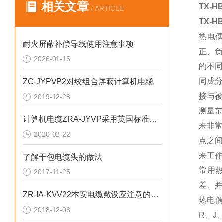
相关文章
TX-
/ ARTICLE
TX-
热电
耐火屏蔽补偿导线使用注意事项
正、
2026-01-15
的不
同成
ZC-JYPVP2对绞组合屏蔽计算机电缆
接与
2019-12-28
测量
计算机电缆ZRA-JYVP采用英国标准BS5308
来非
2020-02-22
点之
来工
了解干包电缆头的做法
常用
2017-11-25
差、
ZR-IA-KVV22本安电缆敷设应注意的问题
热电
2018-12-08
R、J