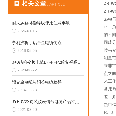
相关文章
ZR-
/ ARTICLE
ZR-
热电
耐火屏蔽补偿导线使用注意事项
正、
2026-01-15
的不
同成
亨利浅析；铝合金电缆优点
接与
2018-05-05
测量
3+3结构变频电缆BP-FFP2绞制裸退火铜
来非
2020-08-22
点之
来工
铝合金电缆与铜芯电缆差异
常用
2014-12-23
差、
JYP3V22铠装仪表信号电缆产品特点及用途
热电
2021-03-20
R、J