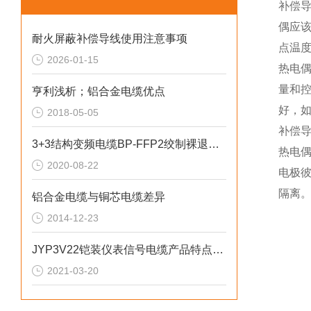
补偿
偶应该
耐火屏蔽补偿导线使用注意事项
点温
2026-01-15
热电
量和
亨利浅析；铝合金电缆优点
好，
2018-05-05
补偿
3+3结构变频电缆BP-FFP2绞制裸退火铜
热电
2020-08-22
电极
隔离
铝合金电缆与铜芯电缆差异
2014-12-23
JYP3V22铠装仪表信号电缆产品特点及用途
2021-03-20