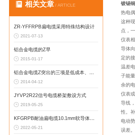
相关文章
镀锡铜
/ ARTICLE
热电
这种
ZR-YFFRPB扁电缆采用特殊结构设计
点，
2021-07-13
仪表
导体
铝合金电缆的Z早
定的
2015-01-17
温差
铝合金电缆Z突出的三项是低成本、耐腐蚀、易安装
子能
2014-04-12
余的
仪表或
JYVP2R22信号电缆桥架敷设方式
导线
2019-05-25
性。
KFGRPB耐油扁电缆10.1mm软导体外径
电动
2022-05-21
误差