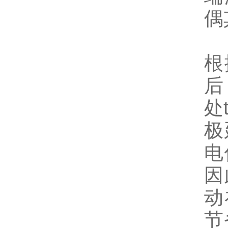
偶
根
后
处
极
电
因
动
节