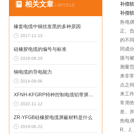
相关文章
补偿软导
/ ARTICLE
补偿软导
热电
橡套电缆中铜丝发黑的多种原因
正、
2017-11-13
的不
同成
硅橡胶电缆的编号与标准
接与
2018-09-29
测量
铜电缆的导电能力
来非
2014-09-06
点之
来工
XFNH-KFGRP特种控制电缆铝带屏蔽10mm2
常用
2022-11-12
差、
ZR-YFGB硅橡胶电缆屏蔽材料是什么
热电
2019-06-22
R、J