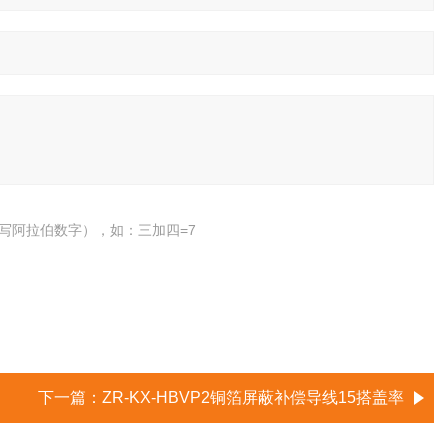
写阿拉伯数字），如：三加四=7
下一篇：
ZR-KX-HBVP2铜箔屏蔽补偿导线15搭盖率