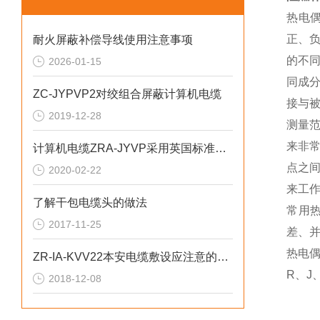
热电
正、
耐火屏蔽补偿导线使用注意事项
的不
2026-01-15
同成
ZC-JYPVP2对绞组合屏蔽计算机电缆
接与
2019-12-28
测量
来非
计算机电缆ZRA-JYVP采用英国标准BS5308
点之
2020-02-22
来工
了解干包电缆头的做法
常用
2017-11-25
差、
热电偶
ZR-IA-KVV22本安电缆敷设应注意的问题
R、J
2018-12-08