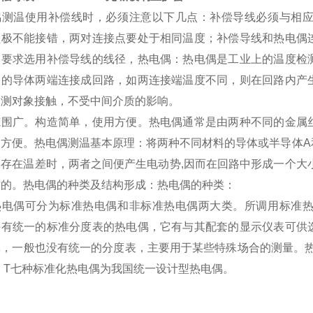
偶测温使用补偿线时，必须注意以下几点：补偿导线必须与相
负极不能接错，两对连接点要处于相同温度；补偿导线和热电偶
同要求选用补偿导线的线径，热电偶：热电偶是工业上的温度检
分的导体两端连接成回路，如两连接端温度不同，则在回路内产
被测对象接触，不受中间介质的影响。
范围广。构造简单，使用方便。热电偶通常是由两种不同的金属
常方便。热电偶测温基本原理：将两种不同材料的导体或半导体A
间存在温差时，两者之间便产生电动势,因而在回路中形成一个大
作的。热电偶的种类及结构形成：热电偶的种类：
热电偶可分为标准热电偶和非标准热电偶两大类。所调用标准
并有统一的标准分度表的热电偶，它有与其配套的显示仪表可供
，一般也没有统一的分度表，主要用于某些特殊场合的测量。热电
、T七种标准化热电偶为我国统一设计型热电偶。