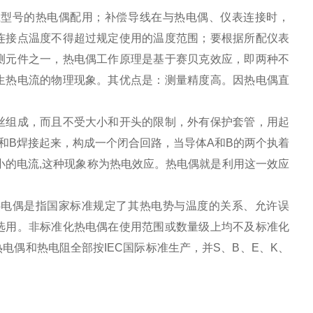
应型号的热电偶配用；补偿导线在与热电偶、仪表连接时，
连接点温度不得超过规定使用的温度范围；要根据所配仪表
测元件之一，热电偶工作原理是基于赛贝克效应，即两种不
生热电流的物理现象。其优点是：测量精度高。因热电偶直
丝组成，而且不受大小和开头的限制，外有保护套管，用起
和B焊接起来，构成一个闭合回路，当导体A和B的两个执着
小的电流,这种现象称为热电效应。热电偶就是利用这一效应
热电偶是指国家标准规定了其热电势与温度的关系、允许误
选用。非标准化热电偶在使用范围或数量级上均不及标准化
偶和热电阻全部按IEC国际标准生产，并S、B、E、K、