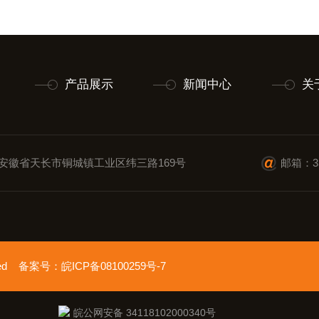
产品展示
新闻中心
关
安徽省天长市铜城镇工业区纬三路169号
邮箱：35
erved 备案号：
皖ICP备08100259号-7
皖公网安备 34118102000340号