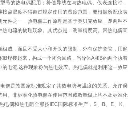
应型号的热电偶配用；补偿导线在与热电偶、仪表连接时，
连接点温度不得超过规定使用的温度范围；要根据所配仪表
测元件之一，热电偶工作原理是基于赛贝克效应，即两种不
生热电流的物理现象。其优点是：测量精度高。因热电偶直
丝组成，而且不受大小和开头的限制，外有保护套管，用起
和B焊接起来，构成一个闭合回路，当导体A和B的两个执着
小的电流,这种现象称为热电效应。热电偶就是利用这一效应
热电偶是指国家标准规定了其热电势与温度的关系、允许误
选用。非标准化热电偶在使用范围或数量级上均不及标准化
电偶和热电阻全部按IEC国际标准生产，S、B、E、K、