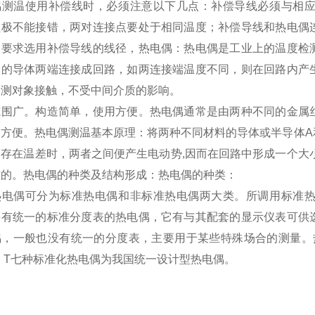
偶测温使用补偿线时，必须注意以下几点：补偿导线必须与相
负极不能接错，两对连接点要处于相同温度；补偿导线和热电偶
同要求选用补偿导线的线径，热电偶：热电偶是工业上的温度检
分的导体两端连接成回路，如两连接端温度不同，则在回路内产
被测对象接触，不受中间介质的影响。
范围广。构造简单，使用方便。热电偶通常是由两种不同的金属
常方便。热电偶测温基本原理：将两种不同材料的导体或半导体A
间存在温差时，两者之间便产生电动势,因而在回路中形成一个大
作的。热电偶的种类及结构形成：热电偶的种类：
热电偶可分为标准热电偶和非标准热电偶两大类。所调用标准
并有统一的标准分度表的热电偶，它有与其配套的显示仪表可供
偶，一般也没有统一的分度表，主要用于某些特殊场合的测量。热
、T七种标准化热电偶为我国统一设计型热电偶。