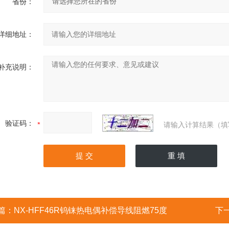
省份：
详细地址：
补充说明：
验证码：
请输入计算结果（填
篇：
NX-HFF46R钨铼热电偶补偿导线阻燃75度
下