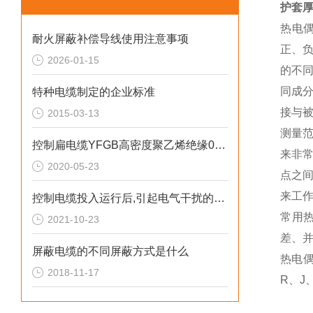
护套厚
热电
耐火屏蔽补偿导线使用注意事项
正、
2026-01-15
的不
同成
特种电缆制定的企业标准
接与
2015-03-13
测量
控制扁电缆YFGB高密度聚乙烯绝缘0.6mm
来非
2020-05-23
点之
来工
控制电缆投入运行后,引起电气干扰的主要原因有
常用
2021-10-23
差、
屏蔽电缆的不同屏蔽方式是什么
热电
2018-11-17
R、J