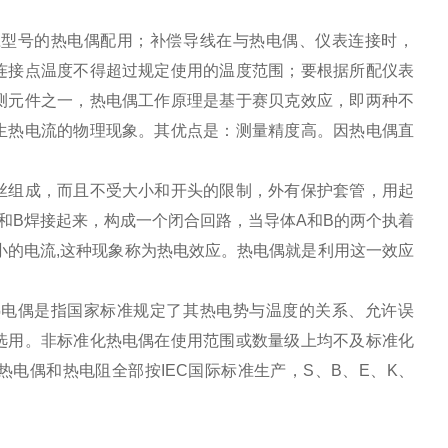
应型号的热电偶配用；补偿导线在与热电偶、仪表连接时，
连接点温度不得超过规定使用的温度范围；要根据所配仪表
测元件之一，热电偶工作原理是基于赛贝克效应，即两种不
生热电流的物理现象。其优点是：测量精度高。因热电偶直
丝组成，而且不受大小和开头的限制，外有保护套管，用起
和B焊接起来，构成一个闭合回路，当导体A和B的两个执着
小的电流,这种现象称为热电效应。热电偶就是利用这一效应
热电偶是指国家标准规定了其热电势与温度的关系、允许误
选用。非标准化热电偶在使用范围或数量级上均不及标准化
电偶和热电阻全部按IEC国际标准生产，S、B、E、K、