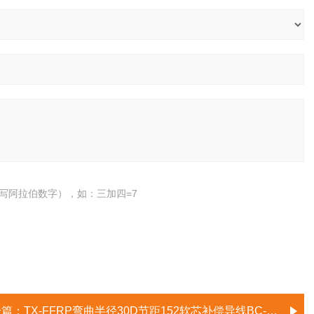
写阿拉伯数字），如：三加四=7
一篇：
TX-FFRP弯曲半径30D节距152软芯补偿导线BC-HFFP