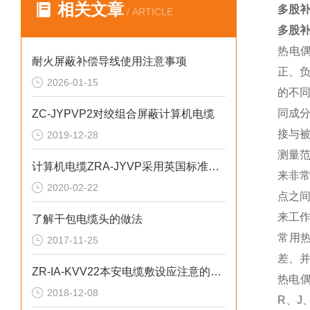
相关文章
多股补偿
/ ARTICLE
多股补偿
热电
耐火屏蔽补偿导线使用注意事项
正、
2026-01-15
的不
同成
ZC-JYPVP2对绞组合屏蔽计算机电缆
接与
2019-12-28
测量
计算机电缆ZRA-JYVP采用英国标准BS5308
来非
2020-02-22
点之
来工
了解干包电缆头的做法
常用
2017-11-25
差、
ZR-IA-KVV22本安电缆敷设应注意的问题
热电
2018-12-08
R、J