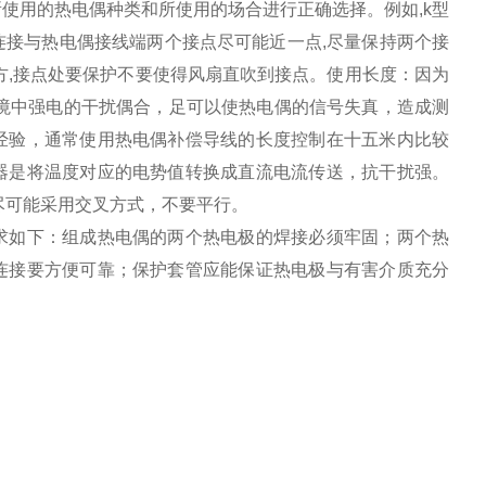
使用的热电偶种类和所使用的场合进行正确选择。例如,k型
连接与热电偶接线端两个接点尽可能近一点,尽量保持两个接
方,接点处要保护不要使得风扇直吹到接点。使用长度：因为
境中强电的干扰偶合，足可以使热电偶的信号失真，造成测
经验，通常使用热电偶补偿导线的长度控制在十五米内比较
器是将温度对应的电势值转换成直流电流传送，抗干扰强。
尽可能采用交叉方式，不要平行。
求如下：组成热电偶的两个热电极的焊接必须牢固；两个热
连接要方便可靠；保护套管应能保证热电极与有害介质充分