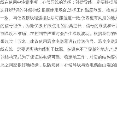
导线在使用中注意事项：补偿导线的选择：补偿导线一定要根据所
选择k型偶的补偿导线,根据使用场合,选择工作温度范围。接点
度一致。与仪表接线端连接处尽可能温度一致,仪表柜有风扇的地
偶的信号很低，为微伏级,如果使用的距离过长，信号的衰减和环
控制温度不准确，在控制中严重时会产生温度波动。根据我们的
如果超过十五米，建议使用温度变送器进行传送信号。温度变送
导线布线一定要远离动力线和干扰源。在避免不了穿越的地方,也
偶的结构形式为了保证热电偶可靠、稳定地工作，对它的结构要
彼此之间应很好地绝缘，以防短路；补偿导线与热电偶自由端的
。