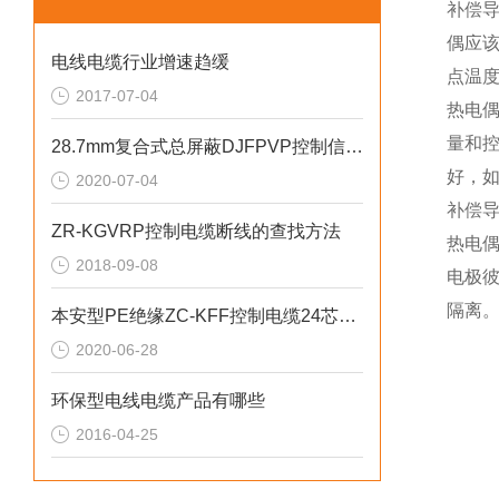
补偿
偶应该
电线电缆行业增速趋缓
点温
2017-07-04
热电
量和
28.7mm复合式总屏蔽DJFPVP控制信号电缆
好，
2020-07-04
补偿
ZR-KGVRP控制电缆断线的查找方法
热电
2018-09-08
电极
隔离
本安型PE绝缘ZC-KFF控制电缆24芯绞合
2020-06-28
环保型电线电缆产品有哪些
2016-04-25